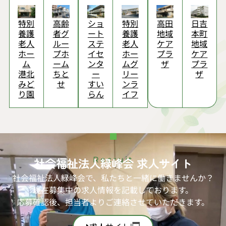
高田
特別
ショ
高齢
日吉
特別
地域
養護
ート
者グ
本町
養護
ケア
老人
ステ
ルー
地域
老人
プラ
ホー
イセ
プホ
ケア
ホー
ザ
ムグ
ンタ
ーム
プラ
ム
リー
ー
ちと
ザ
港北
ンラ
すい
せ
みど
イフ
らん
り園
社会福祉法人緑峰会 求人サイト
Recruit
社会福祉法人緑峰会で、私たちと一緒に働きませんか？
現在募集中の求人情報を記載しております。
応募確認後、担当者よりご連絡させていただきます。